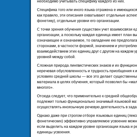
необходимо учитывать специфику каждого из них.
Специфика того или иного языка отражена е имеющихся 
как правило, эти описания охватывают отдельные аспект
фонетику), отдельные уровни его организации.
С точки зрения обучения существен учет взаимосвязи е
организации, а поскольку каждая единица имеет план в
означающее и означаемое, то овладение ею предполаг
сторонами, в частности формой, значением и употребле
взаимодействием этих единиц друг с другом на каждом у
уровней между собой.
Сложная природа лингвистических знаков и их функцион
неречевая обусловленность и трудность приобщения к 
условиях средней школы — все это делает существенным
материала в целях обучения, который позволил бы «ма
многого».
Отсюда следует, что применительно к средней общеобр
подлежит только функционально значимый языковой мат
осуществлять иноязычную речевую деятельность в зада
Однако даже при строгом отборе языковых единиц (лекс
фонетических) эффективно управляемое усвоение можно
если выделить на каждом уровне организации языка и р
единицы усвоения.