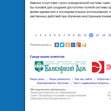
Именно отсутствие строго определенной системы таких 
бы основой для создания достаточно полной системы о
время адекватное и последовательное использование 
умственных действий при обучении иностранным языкам
1
2
3
4
5
6
7
8
9
10
11
12
13
14
1
Рекомендовать:
Среди наших клиентов:
Наши цены
|
Наши реквизиты
|
Как нас найти
|
Обратная 
Корпоративное обучение
|
Часто задаваемые вопросы
Методические материалы
Лицензия Комитета по образованию
8 
Санкт-Петербурга на право осуществления
Ра
образовательной деятельности
.
н