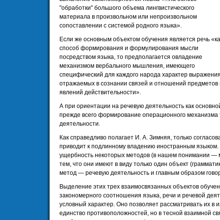
"обработки" большого объема лингвистического
материала в произвольном или непроизвольном
сопоставлении с системой родного языка».
Если же основным объектом обучения является речь «ка
способ формирования и формулирования мысли
посредством языка, то предполагается овладение
механизмом вербального мышления, имеющего
специфический для каждого народа характер выражени
отражаемых в сознании связей и отношений предметов 
явлений действительности».
А при ориентации на речевую деятельность как основно
прежде всего формирование операционного механизма т
деятельности.
Как справедливо полагает И. А. Зимняя, только согласо
приводит к подлинному владению иностранным языком. 
ущербность некоторых методов (в нашем понимании — 
тем, что они имеют в виду только один объект (грамма
метод — речевую деятельность и главным образом гово
Выделение этих трех взаимосвязанных объектов обучен
закономерного соотношения языка, речи и речевой деят
условный характер. Оно позволяет рассматривать их в и
единство противоположностей, но в тесной взаимной св