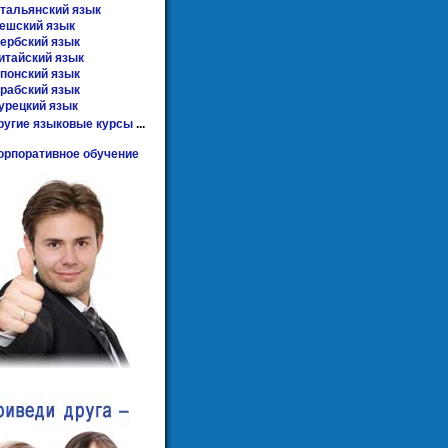
тальянский язык
ешский язык
ербский язык
итайский язык
понский язык
рабский язык
урецкий язык
ругие языковые курсы
...
орпоративное обучение