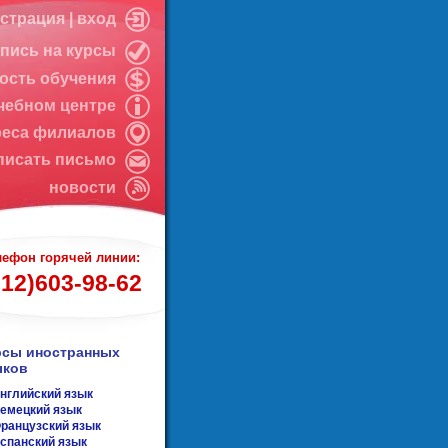
истрация
|
вход
апись на курсы
ость обучения
чебном центре
реса филиалов
писать письмо
новости
лефон горячей линии:
812)603-98-62
рсы иностранных
ыков
нглийский язык
емецкий язык
ранцузский язык
спанский язык