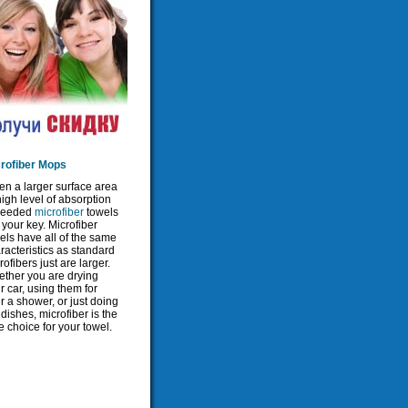
rofiber Mops
n a larger surface area
high level of absorption
needed
microfiber
towels
 your key. Microfiber
els have all of the same
racteristics as standard
rofibers just are larger.
ther you are drying
r car, using them for
er a shower, or just doing
 dishes, microfiber is the
e choice for your towel.