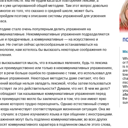
ов в контексте. Мы не будем касаться повторения лексики, а
 к уже цитированной общей методике. Там этот вопрос довольно
многое из того, что сказано о средней школе, может быть
Перейдем поэтому к описанию системы упражнений для усвоения
паса.
етодике стало очень популярным делить упражнения на
оммуникативные. Некоммуникативные упражнения подразделяются
ые и предречевые, а коммуникативные — на искусственно и
ые. Не считая сейчас целесообразным останавливаться на
инологии, нам хотелось бы высказать некоторые соображения по
Mic
еления.
Whe
or 
х высказывается мысль, что в языковых явлениях, будь то лексика
is 
ных преимущественно или только в некоммуникативных упражнениях,
are
т в речи больше ошибок по сравнению с теми, кто использовал для
tow
ивные упражнения. Некоторые методисты даже считают, что без
cha
mic
ений вообще нельзя овладеть лексикой, чтобы затем пользоваться
Whe
тствует ли это действительности? Думаем, что нет. В чем же дело?
you
 обладают так называемые коммуникативные упражнения перед
aft
the
 преимущество могло бы заключаться в том, что они имеют ярко
sur
чение которого трудно переоценить. Однако естественный стимул
, когда наличествует соответствующая жизненная ситуация. Она же
х случаях: в стране изучаемого языка и при общении с иностранцами.
пражнения могут быть подлинно коммуникативными; во всех других
осят коммуникативного характера в подлинном смысле этого слова,