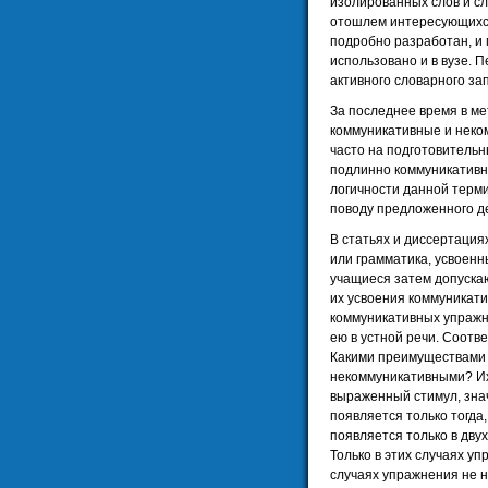
изолированных слов и сл
отошлем интересующихся
подробно разработан, и 
использовано и в вузе. 
активного словарного за
За последнее время в м
коммуникативные и нек
часто на подготовительн
подлинно коммуникативн
логичности данной терм
поводу предложенного д
В статьях и диссертация
или грамматика, усвоен
учащиеся затем допускаю
их усвоения коммуникат
коммуникативных упражн
ею в устной речи. Соотве
Какими преимуществами
некоммуникативными? Их
выраженный стимул, зна
появляется только тогда
появляется только в дву
Только в этих случаях у
случаях упражнения не н