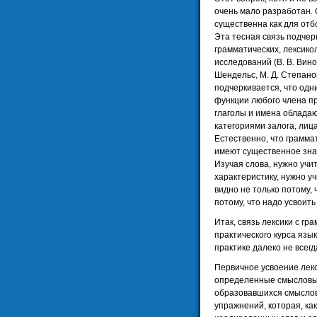
очень мало разработан. 
существенна как для отбо
Эта тесная связь подчер
грамматических, лексико
исследований (В. В. Вино
Шендельс, М. Д. Степанов
подчеркивается, что одни
функции любого члена п
глаголы и имена облада
категориями залога, лица
Естественно, что грамма
имеют существенное зна
Изучая слова, нужно учи
характеристику, нужно у
видно не только потому, 
потому, что надо усвоит
Итак, связь лексики с г
практического курса язык
практике далеко не всег
Первичное усвоение лекс
определенные смысловые
образовавшихся смыслов
упражнений, которая, ка