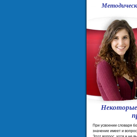
Методическ
Некоторые 
п
При усвоении словаря б
значение имеет и вопрос 
Этот вопрос, хотя и не в