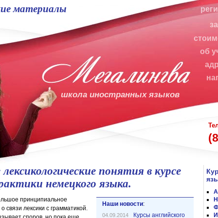
ие материалы
рег
з
стоим
об у
ад
на
школа иностранных языков
Те
(
лексикологические понятия в курсе
Ку
яз
рактики немецкого языка.
А
ольшое принципиальное
Н
Наши новости
:
Ф
о связи лексики с грамматикой.
Курсы английского
И
04.09.2014
ызывает споров, но пока еще