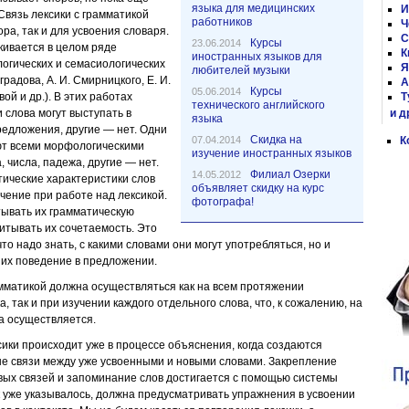
языка для медицинских
И
Связь лексики с грамматикой
работников
Ч
ра, так и для усвоения словаря.
С
Курсы
23.06.2014
кивается в целом ряде
К
иностранных языков для
логических и семасиологических
Я
любителей музыки
градова, А. И. Смирницкого, Е. И.
А
Курсы
05.06.2014
ой и др.). В этих работах
Т
технического английского
 слова могут выступать в
и д
языка
редложения, другие — нет. Одни
Cкидка на
07.04.2014
К
ют всеми морфологическими
изучение иностранных языков
, числа, падежа, другие — нет.
Филиал Озерки
14.05.2012
тические характеристики слов
объявляет скидку на курс
чение при работе над лексикой.
фотографа!
тывать их грамматическую
читывать их сочетаемость. Это
что надо знать, с какими словами они могут употребляться, но и
ь их поведение в предложении.
рамматикой должна осуществляться как на всем протяжении
а, так и при изучении каждого отдельного слова, что, к сожалению, на
да осуществляется.
ики происходит уже в процессе объяснения, когда создаются
 связи между уже усвоенными и новыми словами. Закрепление
ых связей и запоминание слов достигается с помощью системы
к уже указывалось, должна предусматривать упражнения в усвоении