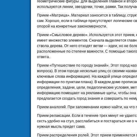
геометрические фигуры. Для выделения главной и втор
используются линии, звездочки, точки, рамки. Так получ
Прием «Матрица». Материал заносится в таблицу, струк
сам. Хорошо, если в таблице присутствуют логические с
опорой на конкретные закономерности.
Прием «Смысловое дерево». Используется этот прием,
имеет множество элементов. Сначала выделяется главн
ствола дерева. От него отходят ветви — идеи, но не боле
расположенные по степени важности. С помощью такого
ответа.
Прием «Путешествие по городу знаний». Этот город наз
вопроса). В этом городе несколько улиц со своими назв
ключевые слова информации). На каждой улице определ
информации по пунктам плана). В каждом доме пропис
определения, задачи, цели, педагогические условия, ме
информацию помещают на рекламные щиты, чтобы она 
предлагается создать город знания и совершить по нем
Прием аналогий. При запоминании нужно найти, на что
Прием релаксации. Если в течение трех минут не удает
сесть удобно на стул, расслабиться и постараться ни о 
нужная мысль придет сама.
Прием распределения ролей. Этот прием применяется 