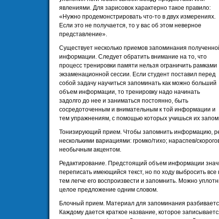
явлениями. Для зарисовок характерно такое правило:
«Нужно продемонстрировать что-то в двух измерениях.
Если это не получается, то у вас об этом неверное
представление».
Существует несколько приемов запоминания полученно
информации. Следует обратить внимание на то, что
процесс тренировки памяти нельзя ограничить рамками
экзаменационной сессии. Если студент поставил перед
собой задачу научиться запоминать как можно больший
объем информации, то тренировку надо начинать
задолго до нее и заниматься постоянно, быть
сосредоточенным и внимательным к той информации и
тем упражнениям, с помощью которых учишься их запом
Тонизирующий прием. Чтобы запомнить информацию, ре
несколькими вариациями: громко/тихо; нараспев/скорого
необычным акцентом.
Редактирование. Предстоящий объем информации знач
переписать имеющийся текст, но по ходу выбросить все
тем легче его воспроизвести и запомнить. Можно уплот
целое предложение одним словом.
Блочный прием. Материал для запоминания разбивается 
Каждому дается краткое название, которое записываетс