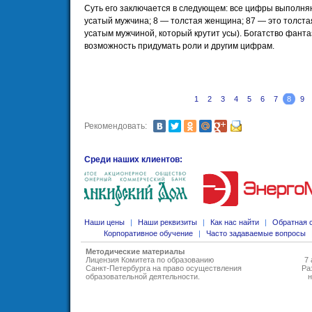
Суть его заключается в следующем: все цифры выполняю
усатый мужчина; 8 — толстая женщина; 87 — это толста
усатым мужчиной, который крутит усы). Богатство фанта
возможность придумать роли и другим цифрам.
1
2
3
4
5
6
7
8
9
Рекомендовать:
Среди наших клиентов:
Наши цены
|
Наши реквизиты
|
Как нас найти
|
Обратная 
Корпоративное обучение
|
Часто задаваемые вопросы
Методические материалы
Лицензия Комитета по образованию
7 
Санкт-Петербурга на право осуществления
Ра
образовательной деятельности
.
н