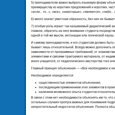
5) преподавателю важно выбрать языковую форму объясн
преимуществу из коротких предложений и коротких, часто
«если... то...», «все», «некоторые», «являются», «либо... ли
6) много значит уместная образность; без нее не бывае
7) особую роль играет так называемый дидактический акц
главное, обратить на него внимание студента посредств
одной и той же мысли, интонации или логической паузы.
И самому преподавателю, и его студентам должно быть 
бывает лишь относительной. Всегда можно дополнить 
зависимости от программных требований, от знакомств
элементами и связями трактуемого материала, от инди
иного учащегося, от педагогического мастерства того или
Главный принцип объяснения — «Все необходимое и нич
Необходимое определяется:
существенностью элементов объяснения;
последующим применением этих элементов в практ
наличием возможного опыта студентов относитель
В связи с этим нет необходимости объяснять им то, что 
остальных случаях пропуск важных для понимания под
непростительный недостаток объяснения. Полнота объя