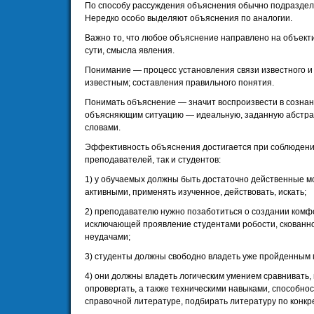
По способу рассуждения объяснения обычно подраздел
Нередко особо выделяют объяснения по аналогии.
Важно то, что любое объяснение направлено на объек
сути, смысла явления.
Понимание — процесс установления связи известного и 
известным; составления правильного понятия.
Понимать объяснение — значит воспроизвести в сознан
объясняющим ситуацию — идеальную, заданную абстрак
словами.
Эффективность объяснения достигается при соблюдении
преподавателей, так и студентов:
1) у обучаемых должны быть достаточно действенные м
активными, применять изученное, действовать, искать;
2) преподавателю нужно позаботиться о создании комф
исключающей проявление студентами робости, скованн
неудачами;
3) студенты должны свободно владеть уже пройденным
4) они должны владеть логическим умением сравнивать, 
опровергать, а также техническими навыками, способно
справочной литературе, подбирать литературу по конкрет