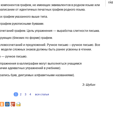
сер
 компонентов графем, не имеющих эквивалентов в родном языке или
написании от идентичных печатных графем родного языка.
ых графем указанного выше типа.
 графем рукописными буквами.
сочетаний графем. Цель упражнения — выработка слитности письма.
ирующих (близких по форме) графем.
словосочетаний и предложений. Ручное письмо —ручное письмо. Все
 модели сложных знаков должны быть ранее усвоены в чтении.
о — ручное письмо.
пражнения в каллиграфии могут выполняться учащимся
ичии адекватных упражнений в учебнике).
(запись букв, диктуемых алфавитными названиями).
Э. Шубин
1
2
3
4
вся статья