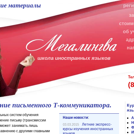
ие материалы
рег
з
стоим
об у
ад
на
школа иностранных языков
Те
(
ние письменного Т-коммуникатора.
Ку
яз
ьных систем обучения
Наши новости
:
А
чение письму (трансмиссии
Н
Летние экспресс-
03.03.2015
 может занимать лишь
Ф
курсы изучения иностранных
равнению с другими главными
И
языков.