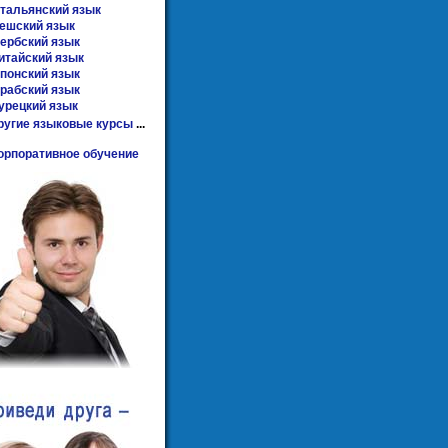
тальянский язык
ешский язык
ербский язык
итайский язык
понский язык
рабский язык
урецкий язык
ругие языковые курсы
...
орпоративное обучение