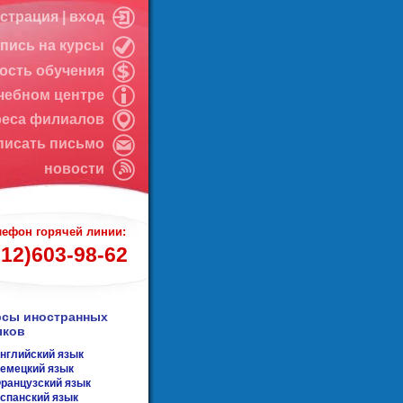
истрация
|
вход
апись на курсы
ость обучения
чебном центре
реса филиалов
писать письмо
новости
лефон горячей линии:
812)603-98-62
рсы иностранных
ыков
нглийский язык
емецкий язык
ранцузский язык
спанский язык