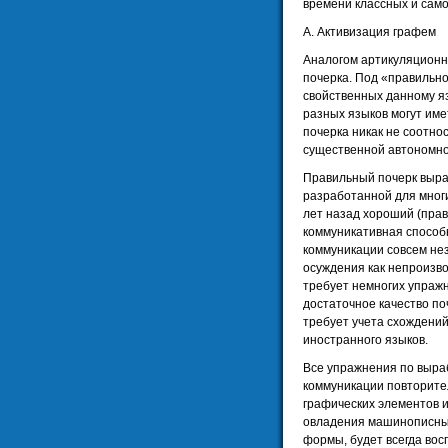
времени классных и сам
А. Активизация графем
Аналогом артикуляционн
почерка. Под «правильно
свойственных данному яз
разных языков могут име
почерка никак не соотно
существенной автономно
Правильный почерк выра
разработанной для многи
лет назад хороший (прав
коммуникативная способн
коммуникации совсем не
осуждения как непроизво
требует немногих упражн
достаточное качество п
требует учета схождений
иностранного языков.
Все упражнения по выра
коммуникации повторите
графических элементов и 
овладения машинописным
формы, будет всегда во