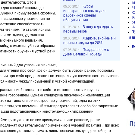
 деятельности. Это в
И
Курсы
05.06.2014
 для средней школы, где
Ч
иностранного языка для
С
бучения письму весьма скромны.
работников сферы
К
то письменные упражнения не
обслуживания
Я
щественно способствовать
В ногу с двадцать
01.06.2014
А
и чтением, то станет ясным,
первым веком!
Т
ная методика, уделявшая
и д
Жаркие, знойные и
20.05.2014
 очень много внимания,
горячие скидки до 20%!
ибку, самым пагубным образом
К
Поздравляем с
07.05.2014
тивности обучения устной речи
Днем Великой Победы!
аченный для усвоения в письме,
для чтения про себя, где он должен быть усвоен ранее. Поскольку
ении про себя предполагает потенциальную возможность его чтения
тся «мост» между письменной и устной коммуникацией.
рансмиссией включает в себя те же компоненты и группы
дение говорением. Однако специфика письменной коммуникации
ток на типологию и построение упражнений; одна из этих
ся в том, что письменный язык предоставляет особо благоприятные
зации подстановочных и конструирующих упражнений.
оймет, что далеко не все приводимые ниже разновидности
подлежат обязательному применению в учебной практике. При всех
ражнения должны занимать лишь незначительную долю общего