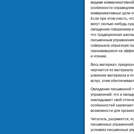
видами коммуникативной
особенности справедливо
коммуникативные цели о
Если при этом учесть, ч
могут сколько-нибудь су
овладению говорением ил
что традиционная школь
письменным упражнениям
совершала серьезную ош
сказывавшуюся на эффек
и чтению.
Весь материал, предназн
черпается из материала 
усвоение материала в чт
вслух, этим обеспечивае
Овладение письменной т
упражнений, что и овла
накладывает свой отпеча
особенностей заключает
возможности для органи
Читатель, разумеется, п
письменных упражнений 
условиях письменные уп