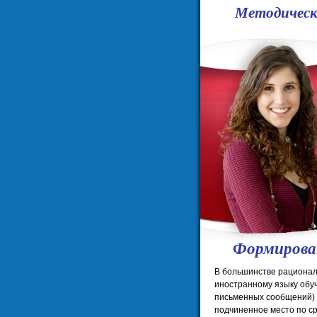
Методическ
Формирова
В большинстве рационал
иностранному языку обу
письменных сообщений)
подчиненное место по с