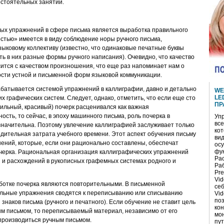
остоятельных занятий.
ых упражнений в сфере письма является выработка правильного
стью» имеется в виду соблюдение норы ручного письма,
ыковому коллективу (известно, что одинаковые печатные буквы
ть в них разные формы ручного написания). Очевидно, что качество
сится с качеством произношения, что еще раз напоминает нам о
сти устной и письменной форм языковой коммуникации.
батывается системой упражнений в каллиграфии, давно и детально
WE
LE
х графических систем. Следует, однако, отметить, что если еще сто
ПР
ильный, красивый) почерк расценивался как важная
ость, то сейчас, в эпоху машинного письма, роль почерка в
Уп
все
значительна. Поэтому увлечение каллиграфией заслуживает только
кот
дительная затрата учебного времени. Этот аспект обучения письму
ви
ений, которые, если они рационально составлены, обеспечат
ос
фу
очерка. Рациональная организация каллиграфических упражнений
Ра
 и расхождений в рукописных графемных системах родного и
Раб
Pre
Vid
ботке почерка являются повторительными. В письменной
себ
льные упражнения сводятся к переписыванию или списыванию
Vid
по
знаков письма (ручного и печатного). Если обучение не ставит цель
ко
 письмом, то переписываемый материал, независимо от его
мо
спроизводиться ручным письмом.
пу