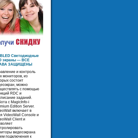
BLED Светодиодные
D экраны — ВСЕ
АВА ЗАЩИЩЕНЫ
равление и контроль
х мониторов, из
орых состоит
деоэкран, можно
уществлять с помощью
нкций RDC и
списание заданий.
ота с MagicInfo-i
mium Edition Server.
eoWall включает в
я VideoWall Console и
eoWall Client и
зволяет
нтролировать
ниторы видеоэкрана
тем подключения к