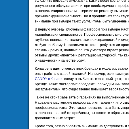
усложнить повседневную жизнь. Как и любая другая быто
регулярного обслуживания и, при необходимости, проф
в специализированные мастерские по ремонту, вы может
прежнюю функциональность, но и продлить их срок служ
внимание при выборе таких услуг, чтобы быть уверенны
В первую очередь, ключевым фактором при выборе маст
квалификация специалистов. Профессионалы с многоле
глубокое понимание технических неисправностей и смог
любую проблему. Независимо от того, требуется ли про
сложный ремонт, наличие опыта у мастера играет реша
отзывы других клиентов и репутацию мастерской, так ка
о надежности и качестве услуг.
Когда речь идет о конкретных брендах и моделях, важно
опыт работы с вашей техникой. Например, если вам ну
CANDY в Казани
, следует выбирать сервисный центр, к
бренде. Такие мастерские обладают необходимыми зап
инструментами, что существенно повышает вероятност
Также не стоит забывать о гарантиях на выполненные р
Надежные мастерские предоставляют гарантии, что свид
профессионализма. Это также позволяет вам быть увере
возникновения той же проблемы, вы сможете обратиться
дополнительных затрат.
Кроме того, важно обратить внимание на доступность и