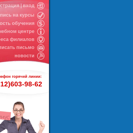
истрация
|
вход
апись на курсы
ость обучения
чебном центре
реса филиалов
писать письмо
новости
лефон горячей линии:
812)603-98-62