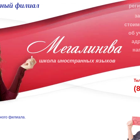
ный филиал
рег
з
стоим
об у
ад
на
школа иностранных языков
Те
(
ного филиала.