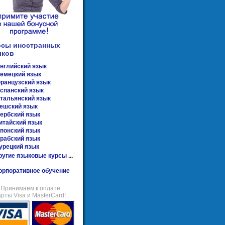
рсы иностранных
ыков
нглийский язык
емецкий язык
ранцузский язык
спанский язык
тальянский язык
ешский язык
ербский язык
итайский язык
понский язык
рабский язык
урецкий язык
ругие языковые курсы
...
орпоративное обучение
Принимаем к оплате
арты Visa и MasterCard!