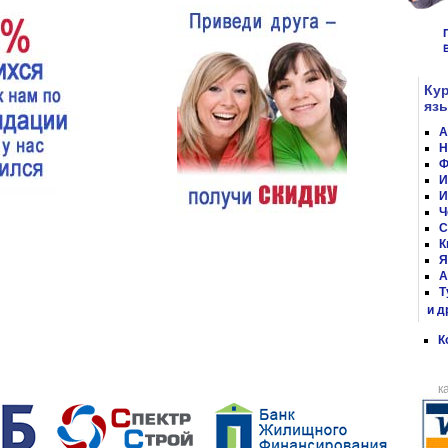
Ку
яз
А
Н
Ф
И
И
Ч
С
К
Я
А
Т
и д
К
к